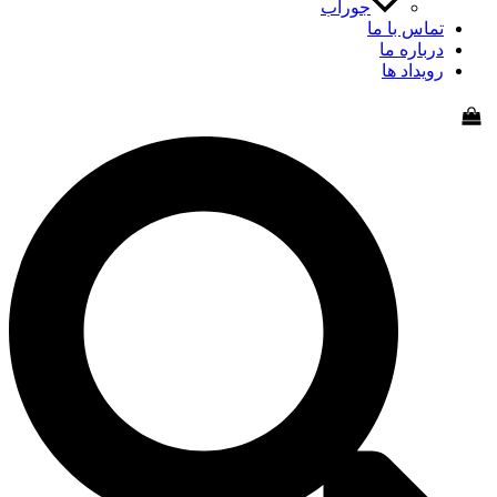
جوراب
اس با ما
باره ما
یداد ها