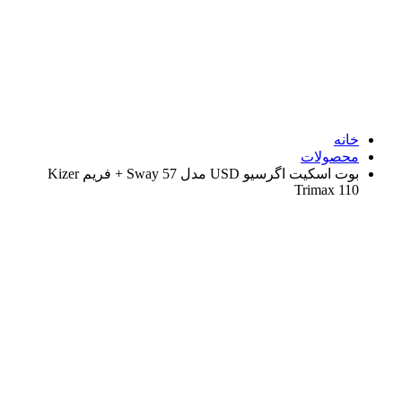
نه
صولات
بوت اسکیت اگرسیو USD مدل Sway 57 + فریم Kizer
Trimax 1