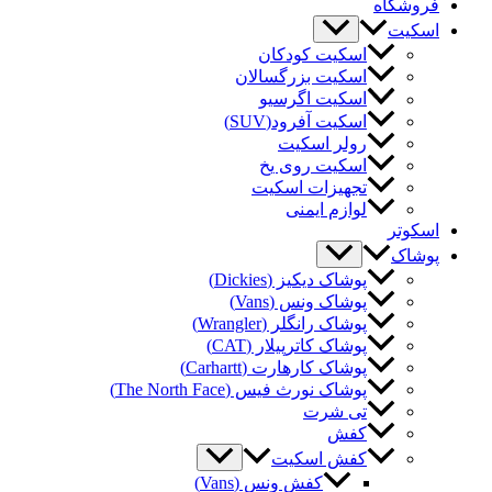
وشگاه
کیت
اسکیت کودکان
اسکیت بزرگسالان
اسکیت اگرسیو
اسکیت آفرود(SUV)
رولر اسکیت
اسکیت روی یخ
تجهیزات اسکیت
لوازم ایمنی
کوتر
شاک
پوشاک دیکیز (Dickies)
پوشاک ونس (Vans)
پوشاک رانگلر (Wrangler)
پوشاک کاترپیلار (CAT)
پوشاک کارهارت (Carhartt)
پوشاک نورث فیس (The North Face)
تی شرت
کفش
کفش اسکیت
کفش ونس (Vans)