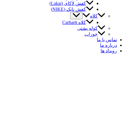
کفش لاکای (Lakai)
کفش نایک (NIKE)
کلاه
کلاه Carhartt
کوله پشتی
جوراب
اس با ما
باره ما
یداد ها