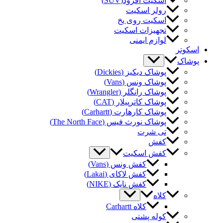
اسکیت آفرود(SUV)
رولر اسکیت
اسکیت روی یخ
تجهیزات اسکیت
لوازم ایمنی
کوتر
شاک
پوشاک دیکیز (Dickies)
پوشاک ونس (Vans)
پوشاک رانگلر (Wrangler)
پوشاک کاترپیلار (CAT)
پوشاک کارهارت (Carhartt)
پوشاک نورث فیس (The North Face)
تی شرت
کفش
کفش اسکیت
کفش ونس (Vans)
کفش لاکای (Lakai)
کفش نایک (NIKE)
کلاه
کلاه Carhartt
کوله پشتی