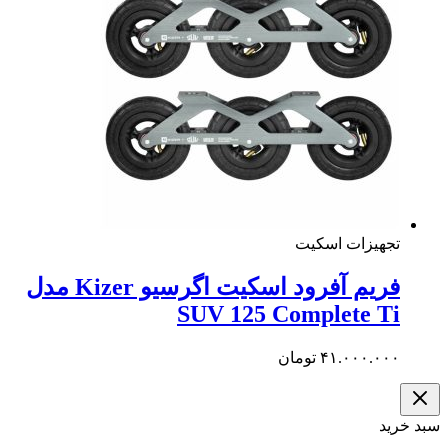
هیزات اسکیت
فریم آفرود اسکیت اگرسیو Kizer مدل
SUV 125 Complete 
۴۱.۰۰۰.۰
تومان
د