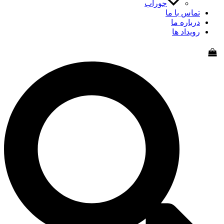
جوراب
اس با ما
باره ما
یداد ها