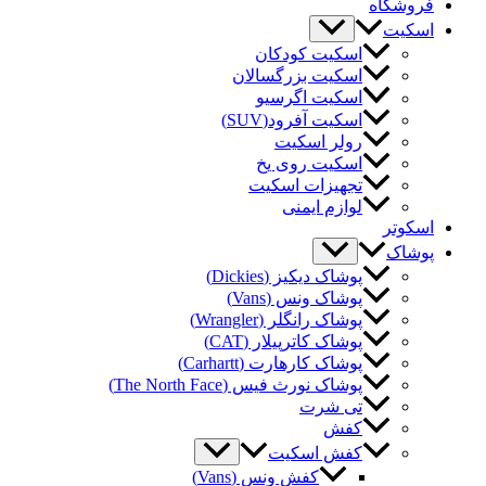
وشگاه
کیت
اسکیت کودکان
اسکیت بزرگسالان
اسکیت اگرسیو
اسکیت آفرود(SUV)
رولر اسکیت
اسکیت روی یخ
تجهیزات اسکیت
لوازم ایمنی
کوتر
شاک
پوشاک دیکیز (Dickies)
پوشاک ونس (Vans)
پوشاک رانگلر (Wrangler)
پوشاک کاترپیلار (CAT)
پوشاک کارهارت (Carhartt)
پوشاک نورث فیس (The North Face)
تی شرت
کفش
کفش اسکیت
کفش ونس (Vans)