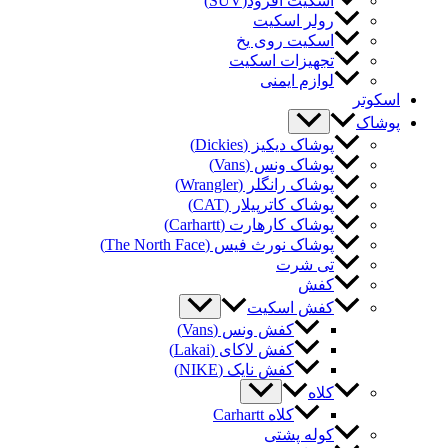
اسکیت آفرود(SUV)
رولر اسکیت
اسکیت روی یخ
تجهیزات اسکیت
لوازم ایمنی
کوتر
شاک
پوشاک دیکیز (Dickies)
پوشاک ونس (Vans)
پوشاک رانگلر (Wrangler)
پوشاک کاترپیلار (CAT)
پوشاک کارهارت (Carhartt)
پوشاک نورث فیس (The North Face)
تی شرت
کفش
کفش اسکیت
کفش ونس (Vans)
کفش لاکای (Lakai)
کفش نایک (NIKE)
کلاه
کلاه Carhartt
کوله پشتی