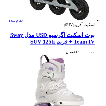
تمام شده
یت آفرود(SUV)
بوت اسکیت اگرسیو USD مدل Sway
Tea + فریم SUV 125ti
۶۱.۰۰۰.۰
تومان