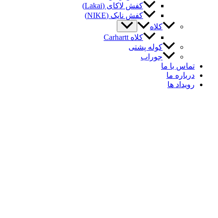
کفش لاکای (Lakai)
کفش نایک (NIKE)
کلاه
کلاه Carhartt
کوله پشتی
جوراب
اس با ما
باره ما
یداد ها