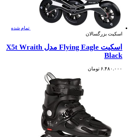
تمام شده
کیت بزرگسالان
اسکیت Flying Eagle مدل X5t Wraith
Bla
۶.۴۸۰.۰
تومان