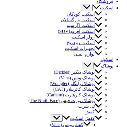
وشگاه
کیت
اسکیت کودکان
اسکیت بزرگسالان
اسکیت اگرسیو
اسکیت آفرود(SUV)
رولر اسکیت
اسکیت روی یخ
تجهیزات اسکیت
لوازم ایمنی
کوتر
شاک
پوشاک دیکیز (Dickies)
پوشاک ونس (Vans)
پوشاک رانگلر (Wrangler)
پوشاک کاترپیلار (CAT)
پوشاک کارهارت (Carhartt)
پوشاک نورث فیس (The North Face)
تی شرت
کفش
کفش اسکیت
کفش ونس (Vans)