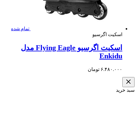
تمام شده
کیت اگرسیو
اسکیت اگرسیو Flying Eagle مدل
Enkid
۶.۴۸۰.۰
تومان
د