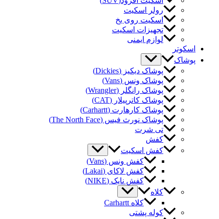
اسکیت آفرود(SUV)
رولر اسکیت
اسکیت روی یخ
تجهیزات اسکیت
لوازم ایمنی
کوتر
شاک
پوشاک دیکیز (Dickies)
پوشاک ونس (Vans)
پوشاک رانگلر (Wrangler)
پوشاک کاترپیلار (CAT)
پوشاک کارهارت (Carhartt)
پوشاک نورث فیس (The North Face)
تی شرت
کفش
کفش اسکیت
کفش ونس (Vans)
کفش لاکای (Lakai)
کفش نایک (NIKE)
کلاه
کلاه Carhartt
کوله پشتی