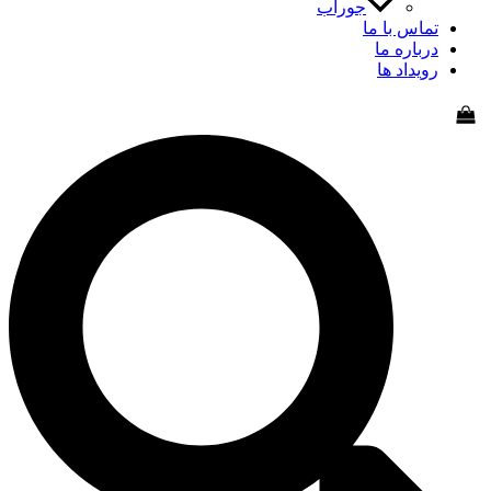
جوراب
اس با ما
باره ما
یداد ها