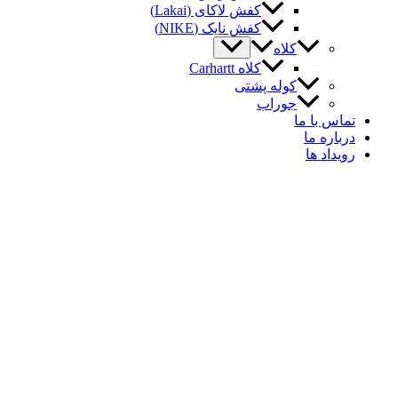
کفش لاکای (Lakai)
کفش نایک (NIKE)
کلاه
کلاه Carhartt
کوله پشتی
جوراب
اس با ما
باره ما
یداد ها