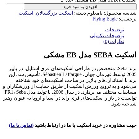
افزودن به سبد خرید
محصول:
نامعلوم
دسته:
اسکیت بزرگسالان
,
اسکیت
Flying Eagle
ضیحات
ضیحات تکمیلی
رات (0)
EB مشکی
برند Seba، متخصص در طراحی اسکیت‌های فری استایل، در پاییز
2005 توسط قهرمان جهان، Sébastien Laffargue، تأسیس شد. این
استانداردهای بالایی در ساخت اسکیت‌های خود شناخته
و به ترویج ورزش اسکیت از طریق حمایت از ورزشکاران و
مسابقات مختلف می‌پردازد. در سال 2006، با تولید مدل FR1، Seba
ر بازار اسکیت‌های فری راید در آسیا و اروپا به عنوان رهبر
شود.
ره در خرید اسکیت با ما در ارتباط باشید
(تماس با ما)