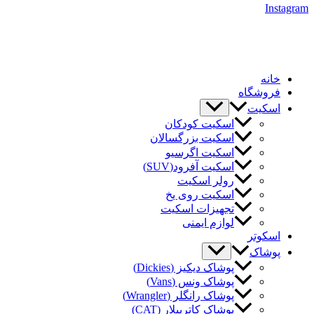
Instagram
خانه
فروشگاه
اسکیت
اسکیت کودکان
اسکیت بزرگسالان
اسکیت اگرسیو
اسکیت آفرود(SUV)
رولر اسکیت
اسکیت روی یخ
تجهیزات اسکیت
لوازم ایمنی
اسکوتر
پوشاک
پوشاک دیکیز (Dickies)
پوشاک ونس (Vans)
پوشاک رانگلر (Wrangler)
پوشاک کاترپیلار (CAT)