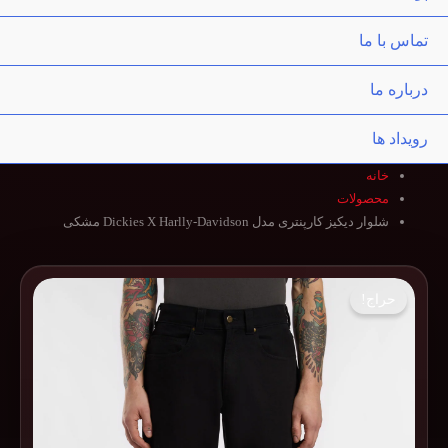
تماس با ما
درباره ما
رویداد ها
خانه
محصولات
شلوار دیکیز کارپنتری مدل Dickies X Harlly-Davidson مشکی
حراج!