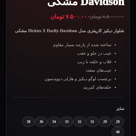
Davidson مشکی
۷.۵۰۰.۰۰۰
تومان
۸.۵۰۰.۰۰۰
تومان
قیمت
قیمت
فعلی:
اصلی:
شلوار دیکیز کارپنتری مدل Dickies X Harlly-Davidson مشکی
۷.۵۰۰.۰۰۰ تومان.
۸.۵۰۰.۰۰۰ تومان
ساخته شده از پارچه بسیار مقاوم
بود.
جیب در جلو و عقب
قلاب و حلقه با زیپ
جیب‌های متعدد
برچسب لوگو دیکیز و هارلی دیویدسون
حلقه‌های کمربند
سایز
38
36
34
33
32
31
29
28
40