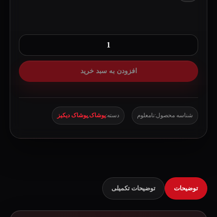
شلوار
دیکیز
افزودن به سبد خرید
کارپنتری
مدل
Dickies
شناسه محصول:
نامعلوم
دسته:
پوشاک
,
پوشاک دیکیز
X
Harlly-
Davidson
مشکی
عدد
توضیحات
توضیحات تکمیلی