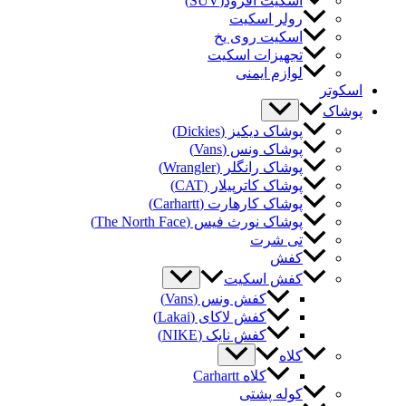
اسکیت آفرود(SUV)
رولر اسکیت
اسکیت روی یخ
تجهیزات اسکیت
لوازم ایمنی
کوتر
شاک
پوشاک دیکیز (Dickies)
پوشاک ونس (Vans)
پوشاک رانگلر (Wrangler)
پوشاک کاترپیلار (CAT)
پوشاک کارهارت (Carhartt)
پوشاک نورث فیس (The North Face)
تی شرت
کفش
کفش اسکیت
کفش ونس (Vans)
کفش لاکای (Lakai)
کفش نایک (NIKE)
کلاه
کلاه Carhartt
کوله پشتی