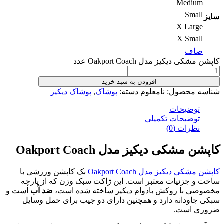
Med
Sm
X La
X Sm
ف
یکیز مدل Oakport Coach عدد
افزودن به سبد خرید
محصول:
نامعلوم
دسته:
پوشاک
,
پوشاک دیکیز
ضیحات
ضیحات تکمیلی
رات (0)
کی دیکیز مدل Oakport Coach
دیکیز مدل Oakport Coach
بک کاپشن ورزشی با
جزئیات معتبر است. این ژاکت سبک وزن که از پارچه
با روکش بادوام دیکیز ساخته شده است،
ضد آب
است و
دانه دارد و همچنین دارای دو جیب برای حمل وسایل
است.