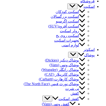
وشگاه
کیت
اسکیت کودکان
اسکیت بزرگسالان
اسکیت اگرسیو
اسکیت آفرود(SUV)
رولر اسکیت
اسکیت روی یخ
تجهیزات اسکیت
لوازم ایمنی
کوتر
شاک
پوشاک دیکیز (Dickies)
پوشاک ونس (Vans)
پوشاک رانگلر (Wrangler)
پوشاک کاترپیلار (CAT)
پوشاک کارهارت (Carhartt)
پوشاک نورث فیس (The North Face)
تی شرت
کفش
کفش اسکیت
کفش ونس (Vans)