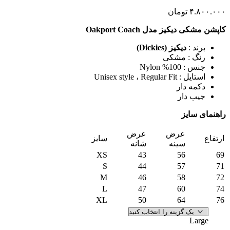
۴.
تومان
دیکیز مدل Oakport Coach
ند :
دیکیز (Dickies)
گ : مشکی
 100% Nylon
 Unisex style ، Regular Fit
مه دار
ب دار
سایز
عرض
عرض
سایز
سینه
شانه
XS
43
56
S
44
57
M
46
58
L
47
60
XL
50
64
La