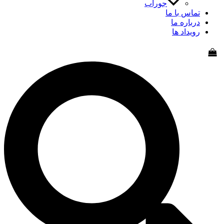
جوراب
اس با ما
باره ما
یداد ها