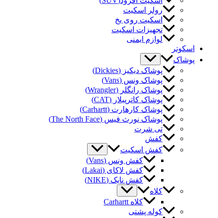
اسکیت آفرود(SUV)
رولر اسکیت
اسکیت روی یخ
تجهیزات اسکیت
لوازم ایمنی
کوتر
شاک
پوشاک دیکیز (Dickies)
پوشاک ونس (Vans)
پوشاک رانگلر (Wrangler)
پوشاک کاترپیلار (CAT)
پوشاک کارهارت (Carhartt)
پوشاک نورث فیس (The North Face)
تی شرت
کفش
کفش اسکیت
کفش ونس (Vans)
کفش لاکای (Lakai)
کفش نایک (NIKE)
کلاه
کلاه Carhartt
کوله پشتی