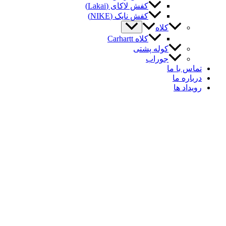
کفش لاکای (Lakai)
کفش نایک (NIKE)
کلاه
کلاه Carhartt
کوله پشتی
جوراب
اس با ما
باره ما
یداد ها