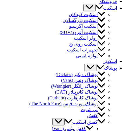
وشگاه
کیت
اسکیت کودکان
اسکیت بزرگسالان
اسکیت اگرسیو
اسکیت آفرود(SUV)
رولر اسکیت
اسکیت روی یخ
تجهیزات اسکیت
لوازم ایمنی
کوتر
شاک
پوشاک دیکیز (Dickies)
پوشاک ونس (Vans)
پوشاک رانگلر (Wrangler)
پوشاک کاترپیلار (CAT)
پوشاک کارهارت (Carhartt)
پوشاک نورث فیس (The North Face)
تی شرت
کفش
کفش اسکیت
کفش ونس (Vans)