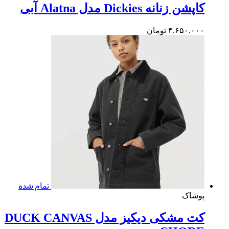
ن زنانه Dickies مدل Alatna آبی
۴.۶۵۰.۰
تومان
تمام شده
شاک
کت مشکی دیکیز مدل DUCK CANVAS