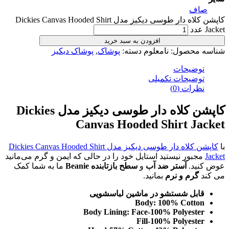
ف
کاپشن کلاه دار طوسی دیکیز مدل Dickies Canvas Hooded Shirt
افزودن به سبد خرید
محصول:
نامعلوم
دسته:
پوشاک
,
پوشاک دیکیز
ضیحات
ضیحات تکمیلی
رات (0)
کاپشن کلاه دار طوسی دیکیز مدل Dickies
Canvas Hooded Shirt J
کاپشن کلاه دار طوسی دیکیز مدل Dickies Canvas Hooded Shirt
بور نیستید استایل خود را در حالی که ایمن و گرم می‌مانید
د.
آستر ضد آب
و
سطح بازتابنده Beanie
ما به شما کمک
رم و نرم
بمانید.
بل شستشو در ماشین لباسشویی
Body: 100% Cott
Body Lining: Face-100% Polyest
Fill-100% Polyest