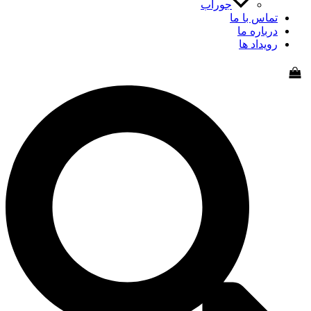
جوراب
اس با ما
باره ما
یداد ها