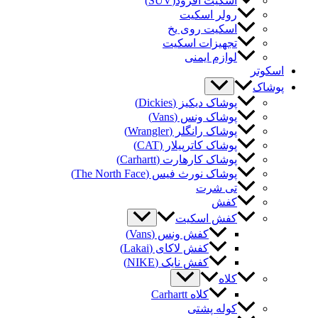
اسکیت آفرود(SUV)
رولر اسکیت
اسکیت روی یخ
تجهیزات اسکیت
لوازم ایمنی
کوتر
شاک
پوشاک دیکیز (Dickies)
پوشاک ونس (Vans)
پوشاک رانگلر (Wrangler)
پوشاک کاترپیلار (CAT)
پوشاک کارهارت (Carhartt)
پوشاک نورث فیس (The North Face)
تی شرت
کفش
کفش اسکیت
کفش ونس (Vans)
کفش لاکای (Lakai)
کفش نایک (NIKE)
کلاه
کلاه Carhartt
کوله پشتی