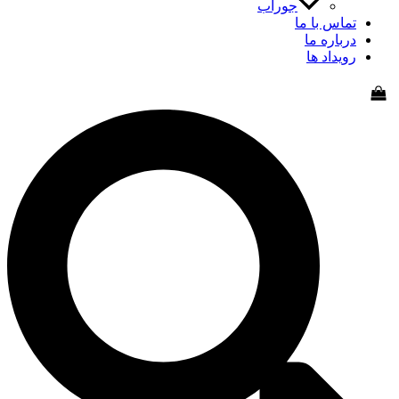
جوراب
اس با ما
باره ما
یداد ها