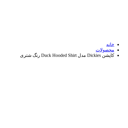
نه
صولات
D مدل Duck Hooded Shirt رنگ شتری