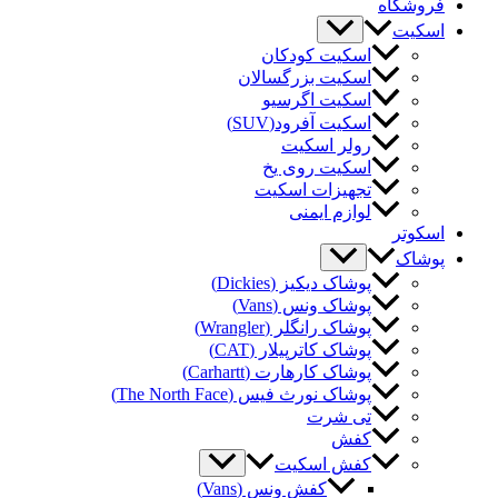
وشگاه
کیت
اسکیت کودکان
اسکیت بزرگسالان
اسکیت اگرسیو
اسکیت آفرود(SUV)
رولر اسکیت
اسکیت روی یخ
تجهیزات اسکیت
لوازم ایمنی
کوتر
شاک
پوشاک دیکیز (Dickies)
پوشاک ونس (Vans)
پوشاک رانگلر (Wrangler)
پوشاک کاترپیلار (CAT)
پوشاک کارهارت (Carhartt)
پوشاک نورث فیس (The North Face)
تی شرت
کفش
کفش اسکیت
کفش ونس (Vans)