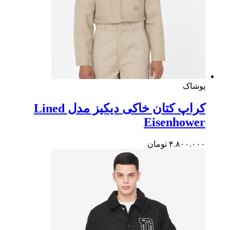
شاک
کراپ کتان خاکی دیکیز مدل Lined
Eisenhowe
۴.۸۰۰.۰
تومان