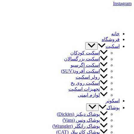
Instagram
خانه
فروشگاه
اسکیت
اسکیت کودکان
اسکیت بزرگسالان
اسکیت اگرسیو
اسکیت آفرود(SUV)
رولر اسکیت
اسکیت روی یخ
تجهیزات اسکیت
لوازم ایمنی
اسکوتر
پوشاک
پوشاک دیکیز (Dickies)
پوشاک ونس (Vans)
پوشاک رانگلر (Wrangler)
پوشاک کاترپیلار (CAT)